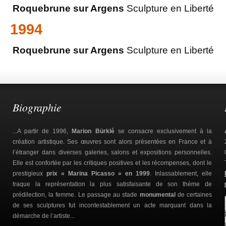
Roquebrune sur Argens
Sculpture en Liberté
1994
Roquebrune sur Argens
Sculpture en Liberté
Biographie
...A partir de 1996,
Marion Bürklé
se consacre exclusivement à la
création artistique. Ses œuvres sont alors présentées en France et à
l’étranger dans diverses galeries, salons et expositions personnelles.
Elle est confortée par les critiques positives et les récompenses, dont le
prestigieux
prix « Marina Picasso » en 1999
. Inlassablement, elle
traque la représentation la plus satisfaisante de son thème de
prédilection, la femme. Le passage au stade
monumental
de certaines
de ses sculptures fut incontestablement un acte marquant dans la
démarche de l’artiste...