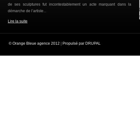
de ses sculptures fut incontestablement un acte marquant dans la
démarche de l’artiste...
Lire la suite
© Orange Bleue agence 2012
|
Propulsé par DRUPAL