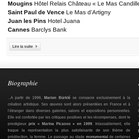
Mougins
Hôtel Relais Château « Le Mas Candill
Saint Paul de Vence
Le Mas d’Artigny
Juan les Pins
Hotel Juana
Cannes
Barclys Bank
Lire la suite
Biographie
...A partir de 1996,
Marion Bürklé
se consacre exclusivement à la
création artistique. Ses œuvres sont alors présentées en France et à
l’étranger dans diverses galeries, salons et expositions personnelles.
Elle est confortée par les critiques positives et les récompenses, dont le
prestigieux
prix « Marina Picasso » en 1999
. Inlassablement, elle
traque la représentation la plus satisfaisante de son thème de
prédilection, la femme. Le passage au stade
monumental
de certaines