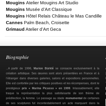
Mougins
Atelier Mougins Art Studio
Mougins
Musée d’Art Classique
Mougins
Hôtel Relais Château le Mas Candille
Cannes
Palm Beach, Croisette
Grimaud
Atelier d’Art Geca
Biographie
...A partir de 1996,
Marion Bürklé
se consacre exclusivement à la
création artistique. Ses œuvres sont alors présentées en France et à
l’étranger dans diverses galeries, salons et expositions personnelles.
Elle est confortée par les critiques positives et les récompenses, dont le
prestigieux
prix « Marina Picasso » en 1999
. Inlassablement, elle
traque la représentation la plus satisfaisante de son thème de
prédilection, la femme. Le passage au stade
monumental
de certaines
de ses sculptures fut incontestablement un acte marquant dans la