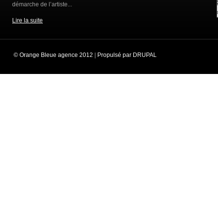
démarche de l’artiste...
Lire la suite
© Orange Bleue agence 2012
|
Propulsé par DRUPAL