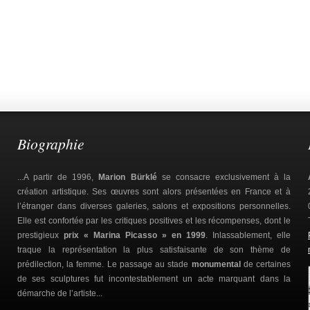
Biographie
...A partir de 1996,
Marion Bürklé
se consacre exclusivement à la
création artistique. Ses œuvres sont alors présentées en France et à
l’étranger dans diverses galeries, salons et expositions personnelles.
Elle est confortée par les critiques positives et les récompenses, dont le
prestigieux
prix « Marina Picasso » en 1999
. Inlassablement, elle
traque la représentation la plus satisfaisante de son thème de
prédilection, la femme. Le passage au stade
monumental
de certaines
de ses sculptures fut incontestablement un acte marquant dans la
démarche de l’artiste...