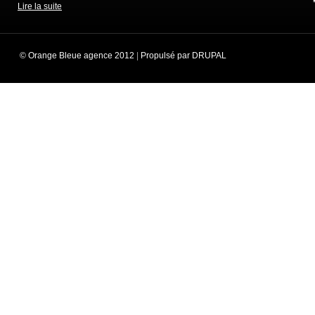
Lire la suite
© Orange Bleue agence 2012
|
Propulsé par DRUPAL