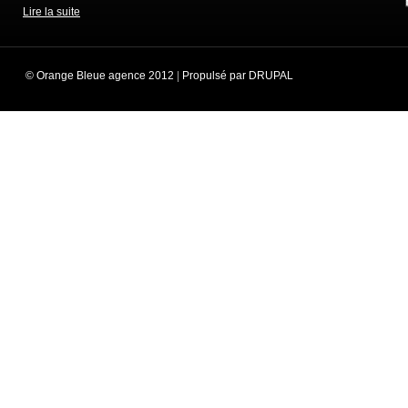
Lire la suite
© Orange Bleue agence 2012
|
Propulsé par DRUPAL