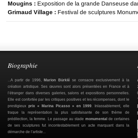
Mougins :
Exposition de la grande Danseuse dans
Grimaud Village :
Festival de sculptures Monum
Biographie
...A partir de 1996,
Marion Bürklé
se consacre exclusivement à la
création artistique. Ses œuvres sont alors présentées en France et à
l’étranger dans diverses galeries, salons et expositions personnelles.
Elle est confortée par les critiques positives et les récompenses, dont le
prestigieux
prix « Marina Picasso » en 1999
. Inlassablement, elle
traque la représentation la plus satisfaisante de son thème de
prédilection, la femme. Le passage au stade
monumental
de certaines
de ses sculptures fut incontestablement un acte marquant dans la
démarche de l’artiste...