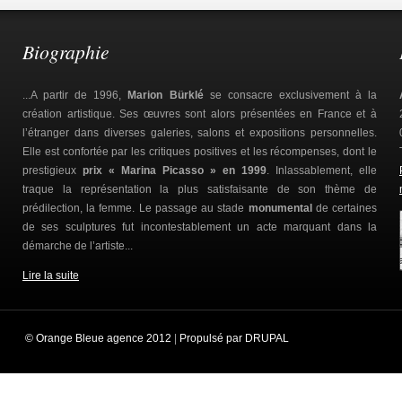
Biographie
...A partir de 1996,
Marion Bürklé
se consacre exclusivement à la
création artistique. Ses œuvres sont alors présentées en France et à
l’étranger dans diverses galeries, salons et expositions personnelles.
Elle est confortée par les critiques positives et les récompenses, dont le
prestigieux
prix « Marina Picasso » en 1999
. Inlassablement, elle
traque la représentation la plus satisfaisante de son thème de
prédilection, la femme. Le passage au stade
monumental
de certaines
de ses sculptures fut incontestablement un acte marquant dans la
démarche de l’artiste...
Lire la suite
© Orange Bleue agence 2012
|
Propulsé par DRUPAL