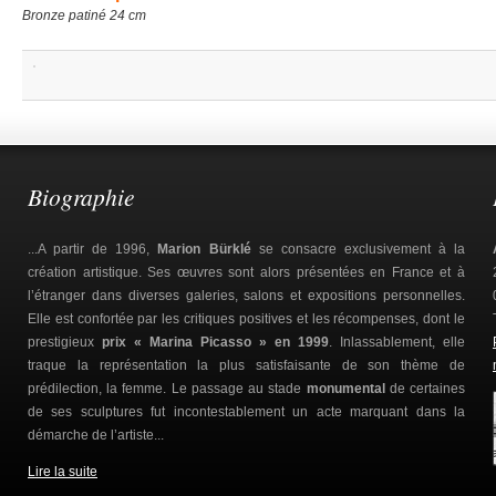
Bronze patiné 24 cm
Biographie
...A partir de 1996,
Marion Bürklé
se consacre exclusivement à la
création artistique. Ses œuvres sont alors présentées en France et à
l’étranger dans diverses galeries, salons et expositions personnelles.
Elle est confortée par les critiques positives et les récompenses, dont le
prestigieux
prix « Marina Picasso » en 1999
. Inlassablement, elle
traque la représentation la plus satisfaisante de son thème de
prédilection, la femme. Le passage au stade
monumental
de certaines
de ses sculptures fut incontestablement un acte marquant dans la
démarche de l’artiste...
Lire la suite