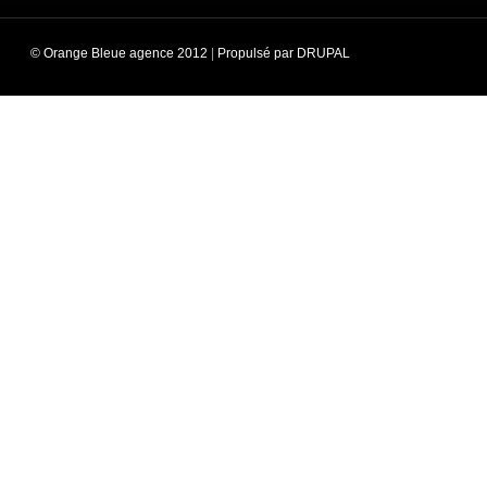
© Orange Bleue agence 2012
|
Propulsé par DRUPAL