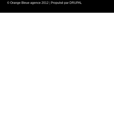
© Orange Bleue agence 2012
|
Propulsé par DRUPAL