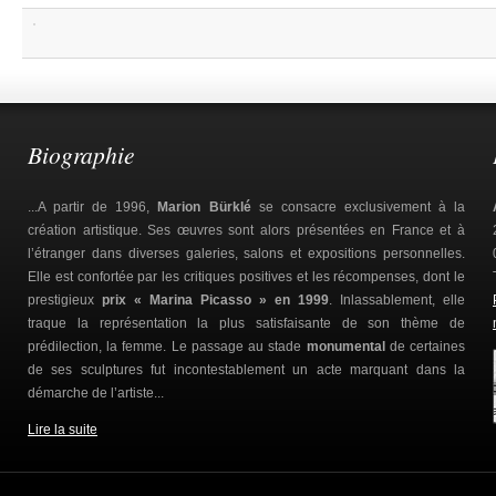
Biographie
...A partir de 1996,
Marion Bürklé
se consacre exclusivement à la
création artistique. Ses œuvres sont alors présentées en France et à
l’étranger dans diverses galeries, salons et expositions personnelles.
Elle est confortée par les critiques positives et les récompenses, dont le
prestigieux
prix « Marina Picasso » en 1999
. Inlassablement, elle
traque la représentation la plus satisfaisante de son thème de
prédilection, la femme. Le passage au stade
monumental
de certaines
de ses sculptures fut incontestablement un acte marquant dans la
démarche de l’artiste...
Lire la suite