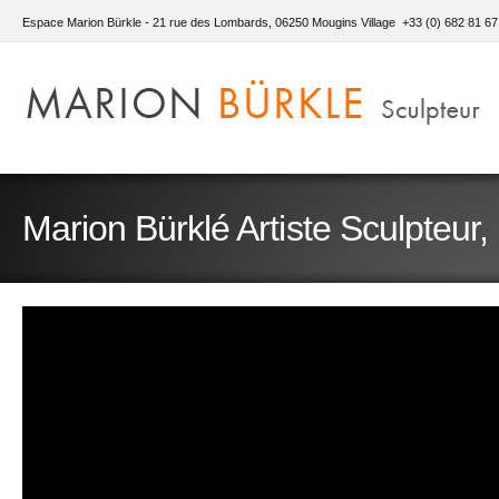
Espace Marion Bürkle - 21 rue des Lombards, 06250 Mougins Village +33 (0) 682 81 67
Marion Bürklé Artiste Sculpteur, l